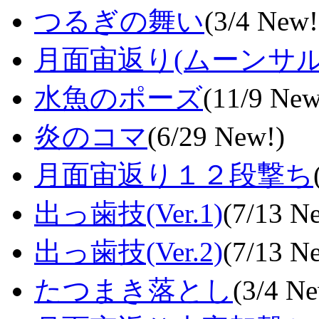
つるぎの舞い
(3/4 New!
月面宙返り(ムーンサル
水魚のポーズ
(11/9 New
炎のコマ
(6/29 New!)
月面宙返り１２段撃ち
出っ歯技(Ver.1)
(7/13 N
出っ歯技(Ver.2)
(7/13 N
たつまき落とし
(3/4 N