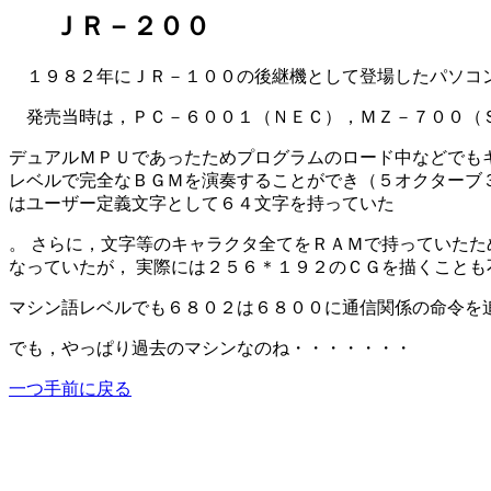
ＪＲ－２００
１９８２年にＪＲ－１００の後継機として登場したパソコン
発売当時は，ＰＣ－６００１（ＮＥＣ），ＭＺ－７００（
デュアルＭＰＵであったためプログラムのロード中などでも
レベルで完全なＢＧＭを演奏することができ（５オクターブ３
はユーザー定義文字として６４文字を持っていた
。 さらに，文字等のキャラクタ全てをＲＡＭで持っていたた
なっていたが， 実際には２５６＊１９２のＣＧを描くことも
マシン語レベルでも６８０２は６８００に通信関係の命令を
でも，やっぱり過去のマシンなのね・・・・・・・
一つ手前に戻る