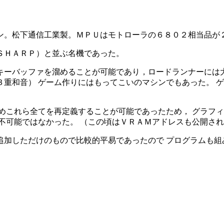
。松下通信工業製。ＭＰＵはモトローラの６８０２相当品が
ＳＨＡＲＰ）と並ぶ名機であった。
キーバッファを溜めることが可能であり，ロードランナーには大
重和音） ゲーム作りにはもってこいのマシンでもあった。 
めこれら全てを再定義することが可能であったため， グラフ
不可能ではなかった。 （この頃はＶＲＡＭアドレスも公開さ
追加しただけのもので比較的平易であったので プログラムも組