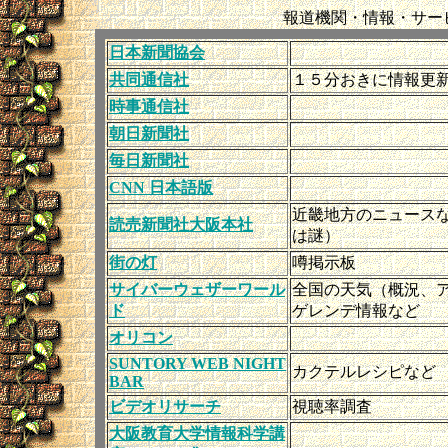
報道機関・情報・サー
日本新聞協会
共同通信社
１５分おきに情報更
時事通信社
朝日新聞社
毎日新聞社
CNN 日本語版
近畿地方のニュース
読売新聞社大阪本社
は謎）
街の灯
噂掲示板
サイバーウェザーワール
全国の天気（概況、
ド
ゲレンデ情報など
オリコン
SUNTORY WEB NIGHT
カクテルレシピなど
BAR
ビデオリサーチ
視聴率調査
大阪教育大学情報科学講