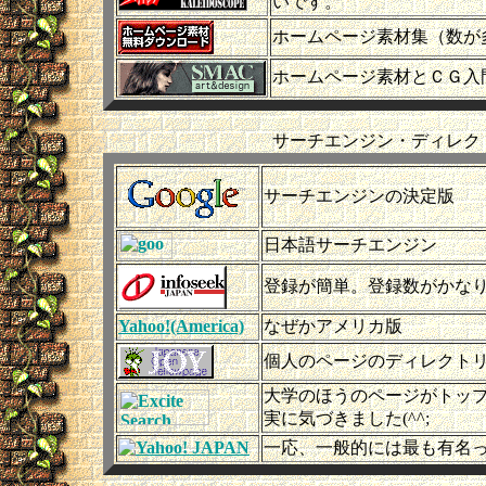
いです。
ホームページ素材集（数が
ホームページ素材とＣＧ入
サーチエンジン・ディレク
サーチエンジンの決定版
日本語サーチエンジン
登録が簡単。登録数がかな
Yahoo!(America)
なぜかアメリカ版
個人のページのディレクト
大学のほうのページがトッ
実に気づきました(^^;
一応、一般的には最も有名