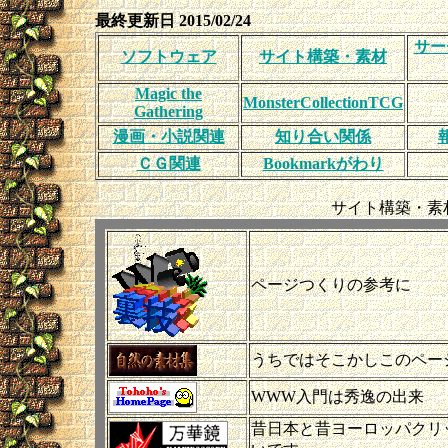
最終更新日 2015/02/24
サー
ソフトウェア
サイト構築・素材
Magic the
MonsterCollectionTCG
Gathering
漫画・小説関連
知り合い関係
ＣＧ関連
Bookmarkがわり
サイト構築・素
ページつくりの参考に
うちではそこかしこのペー
WWW入門は秀逸の出来
昔日本と昔ヨーロッパクリ