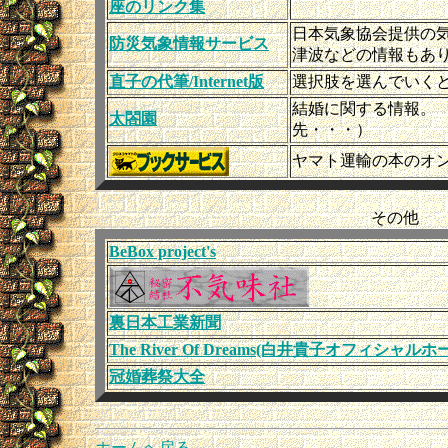
座のリンク集
日本気象協会提供の
防災気象情報サービス
津波などの情報もあ
直子の代筆/Internet版
選択肢を選んでいく
結婚に関する情報
太閤園
先・・・）
ヤマト運輸の本のオ
その他
BeBox project's
裏日本工業新聞
The River Of Dreams(白井貴子オフィシャ
冠婚葬祭大全
ホームへ戻る